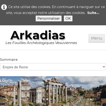
Ce site utilise des cookies. En continuant à naviguer sur ce
site, vous acceptez notre utilisation des cookies.
Suite...
Personnaliser
OK
Arkadias
Menu
Les Fouilles Archéologiques Vesuviennes
Accueil
Sommaire
Rome
Pompei
▼
Herculanum
▼
Quotidien..