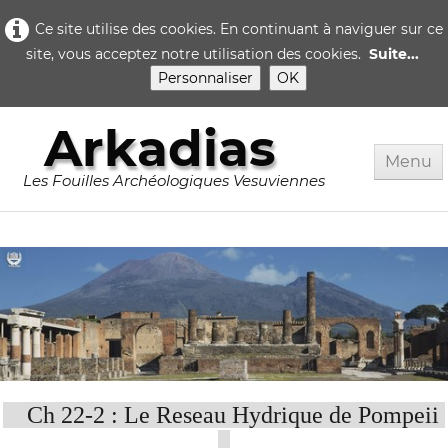
Ce site utilise des cookies. En continuant à naviguer sur ce
site, vous acceptez notre utilisation des cookies.
Suite...
Personnaliser
OK
Arkadias
Menu
Les Fouilles Archéologiques Vesuviennes
Accueil
Rome
Pompei
▼
Herculanum
▼
Quotidien..
Ch 22-2 : Le Reseau Hydrique de Pompeii