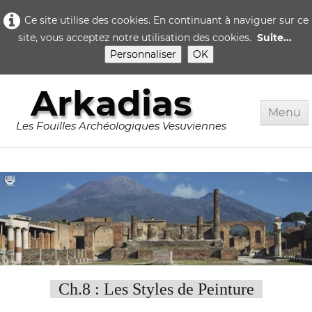
Ce site utilise des cookies. En continuant à naviguer sur ce
site, vous acceptez notre utilisation des cookies.
Suite...
Personnaliser
OK
Arkadias
Menu
Les Fouilles Archéologiques Vesuviennes
Accueil
Rome
Pompei
▼
Herculanum
▼
Quotidien..
Ch.8 : Les Styles de Peinture